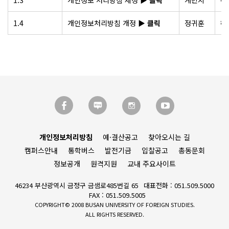
1.3
개인정보 처리방침 제정
▶ 클릭
계민지
하
1.4
개인정보처리방침 개정
▶ 클릭
정귀훈
하
개인정보처리방침
예·결산공고
찾아오시는 길
캠퍼스안내
통학버스
발전기금
입찰공고
총동문회
정보공개
원격지원
교내 주요사이트
46234 부산광역시 금정구 금샘로485번길 65
대표전화 : 051.509.5000
FAX : 051.509.5005
COPYRIGHT© 2008 BUSAN UNIVERSITY OF FOREIGN STUDIES.
ALL RIGHTS RESERVED.